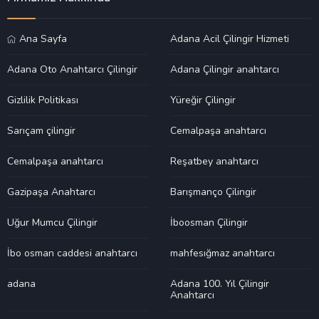
Ana Sayfa
Adana Acil Çilingir Hizmeti
Adana Oto Anahtarcı Çilingir
Adana Çilingir anahtarcı
Gizlilik Politikası
Yüreğir Çilingir
Sarıçam çilingir
Cemalpaşa anahtarcı
Cemalpaşa anahtarcı
Reşatbey anahtarcı
Gazipaşa Anahtarcı
Barışmanço Çilingir
Uğur Mumcu Çilingir
İboosman Çilingir
İbo osman caddesi anahtarcı
mahfesığmaz anahtarcı
adana
Adana 100. Yıl Çilingir
Anahtarcı