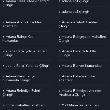
Adana 1000. Yılda Anahtarcı
adana acil çilingir
Çilingir
adana acil çilingir
Adana Atatürk Caddesi
Adana Atatürk Caddesi
anahtarcı
çilingir
Adana Bahçe Kapı
Adana Bahçeşehir Mahallesi
Kumandası
Çilingir
adana Baraj yolu Anahtarcı
Adana Baraj Yolu Oto
Çilingir
Çillingir
adana Baraj Yolunda Çilingir
Adana Bariyer Kumandası
Adana Barışmanço
Adana Belediye Evleri
bulvarında çilingir
anahtarcı
Adana Belediye Evleri
Adana Belediyeevlerinde
Çilingir
Anahtarcı Çilingir
Toros mahallesi anahtarcı
Yurt Mahallesi Anahtarcı