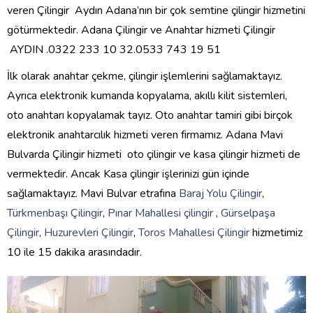
veren Çilingir Aydın Adana’nın bir çok semtine çilingir hizmetini
götürmektedir. Adana Çilingir ve Anahtar hizmeti Çilingir
AYDIN .0322 233 10 32.0533 743 19 51
İlk olarak anahtar çekme, çilingir işlemlerini sağlamaktayız.
Ayrıca elektronik kumanda kopyalama, akıllı kilit sistemleri,
oto anahtarı kopyalamak tayız. Oto anahtar tamiri gibi birçok
elektronik anahtarcılık hizmeti veren firmamız. Adana Mavi
Bulvarda Çilingir hizmeti oto çilingir ve kasa çilingir hizmeti de
vermektedir. Ancak Kasa çilingir işlerinizi gün içinde
sağlamaktayız. Mavi Bulvar etrafına
Baraj Yolu Çilingir
,
Türkmenbaşı Çilingir
,
Pınar Mahallesi çilingir
,
Gürselpaşa
Çilingir
,
Huzurevleri Çilingir
,
Toros Mahallesi Çilingir
hizmetimiz
10 ile 15 dakika arasındadır.