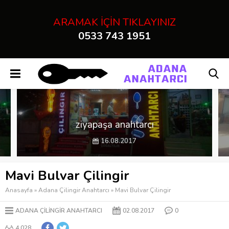
" />
ARAMAK İÇİN TIKLAYINIZ
0533 743 1951
Adana Çilingir Anahtarcı
ziyapaşa anahtarcı
16.08.2017
Mavi Bulvar Çilingir
Anasayfa
»
Adana Çilingir Anahtarcı
»
Mavi Bulvar Çilingir
ADANA ÇILINGIR ANAHTARCI
02.08.2017
0
4.028