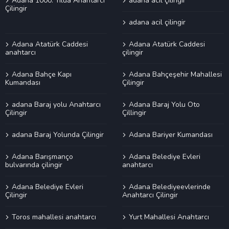
Adana 1000. Yılda Anahtarcı
adana acil çilingir
Çilingir
adana acil çilingir
Adana Atatürk Caddesi
Adana Atatürk Caddesi
anahtarcı
çilingir
Adana Bahçe Kapı
Adana Bahçeşehir Mahallesi
Kumandası
Çilingir
adana Baraj yolu Anahtarcı
Adana Baraj Yolu Oto
Çilingir
Çillingir
adana Baraj Yolunda Çilingir
Adana Bariyer Kumandası
Adana Barışmanço
Adana Belediye Evleri
bulvarında çilingir
anahtarcı
Adana Belediye Evleri
Adana Belediyeevlerinde
Çilingir
Anahtarcı Çilingir
Toros mahallesi anahtarcı
Yurt Mahallesi Anahtarcı