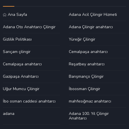
Ana Sayfa
Adana Acil Çilingir Hizmeti
Adana Oto Anahtarcı Çilingir
Adana Çilingir anahtarcı
Gizlilik Politikası
Yüreğir Çilingir
Sarıçam çilingir
Cemalpaşa anahtarcı
Cemalpaşa anahtarcı
Reşatbey anahtarcı
Gazipaşa Anahtarcı
Barışmanço Çilingir
Uğur Mumcu Çilingir
İboosman Çilingir
İbo osman caddesi anahtarcı
mahfesığmaz anahtarcı
adana
Adana 100. Yıl Çilingir
Anahtarcı