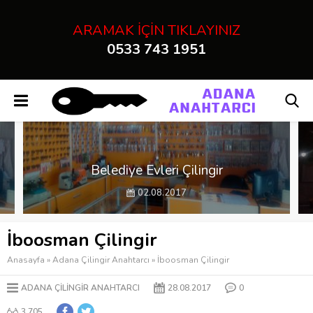
" />
ARAMAK İÇİN TIKLAYINIZ
0533 743 1951
Adana Çilingir Anahtarcı
Belediye Evleri Çilingir
02.08.2017
İboosman Çilingir
Anasayfa
»
Adana Çilingir Anahtarcı
»
İboosman Çilingir
ADANA ÇILINGIR ANAHTARCI
28.08.2017
0
3.705