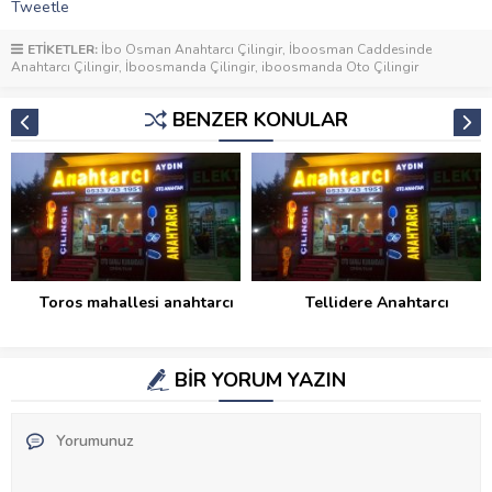
Tweetle
ETİKETLER:
İbo Osman Anahtarcı Çilingir
,
İboosman Caddesinde
Anahtarcı Çilingir
,
İboosmanda Çilingir
,
iboosmanda Oto Çilingir
BENZER KONULAR
Toros mahallesi anahtarcı
Tellidere Anahtarcı
BİR YORUM YAZIN