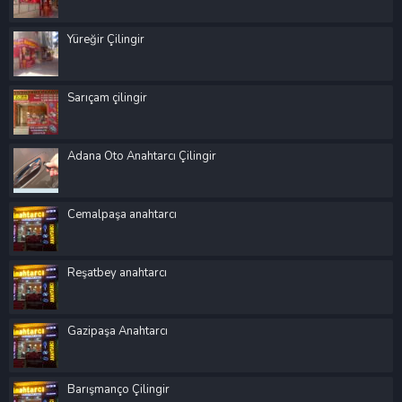
Yüreğir Çilingir
Sarıçam çilingir
Adana Oto Anahtarcı Çilingir
Cemalpaşa anahtarcı
Reşatbey anahtarcı
Gazipaşa Anahtarcı
Barışmanço Çilingir