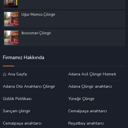
Uğur Mumcu Çilingir
İboosman Çilingir
Firmamız Hakkında
Ana Sayfa
Adana Acil Çilingir Hizmeti
Adana Oto Anahtarcı Çilingir
Adana Çilingir anahtarcı
Gizlilik Politikası
Yüreğir Çilingir
Sarıçam çilingir
Cemalpaşa anahtarcı
Cemalpaşa anahtarcı
Reşatbey anahtarcı