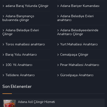
adana Baraj Yolunda Çilingir
Adana Bariyer Kumandası
Adana Barışmanço
Adana Belediye Evleri
bulvarında çilingir
anahtarcı
Adana Belediye Evleri
Adana Belediyeevlerinde
Çilingir
Anahtarcı Çilingir
Toros mahallesi anahtarcı
Yurt Mahallesi Anahtarcı
Baraj Yolu Anahtarcı
Cemalpaşa Çilingir
100. Yıl Anahtarcı
Pınar Mahallesi Anahtarcı
Tellidere Anahtarcı
Gürselpaşa Anahtarcı
Son Eklenenler
Adana Acil Çilingir Hizmeti