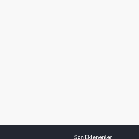
Son Eklenenler