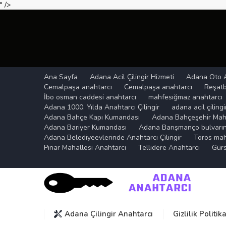
" />
Ana Sayfa
Adana Acil Çilingir Hizmeti
Adana Oto An
Cemalpaşa anahtarcı
Cemalpaşa anahtarcı
Reşatb
İbo osman caddesi anahtarcı
mahfesığmaz anahtarcı
Adana 1000. Yılda Anahtarcı Çilingir
adana acil çilingi
Adana Bahçe Kapı Kumandası
Adana Bahçeşehir Mahal
Adana Bariyer Kumandası
Adana Barışmanço bulvarınd
Adana Belediyeevlerinde Anahtarcı Çilingir
Toros mah
Pınar Mahallesi Anahtarcı
Tellidere Anahtarcı
Gürs
Adana Çilingir Anahtarcı
Gizlilik Politik