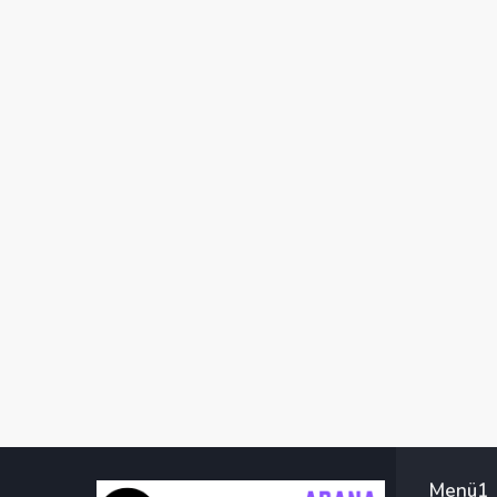
Menü1