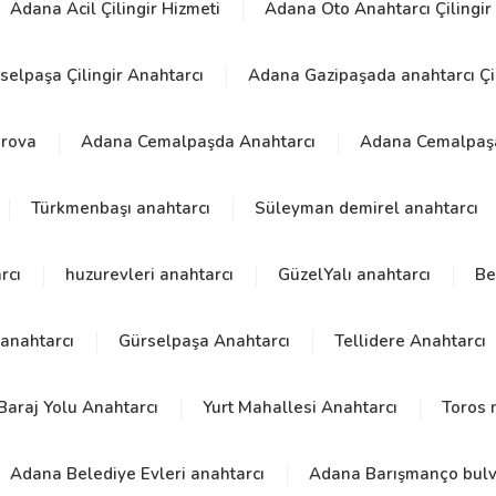
Adana Acil Çilingir Hizmeti
Adana Oto Anahtarcı Çilingir
elpaşa Çilingir Anahtarcı
Adana Gazipaşada anahtarcı Çil
urova
Adana Cemalpaşda Anahtarcı
Adana Cemalpaşa
Türkmenbaşı anahtarcı
Süleyman demirel anahtarcı
rcı
huzurevleri anahtarcı
GüzelYalı anahtarcı
Be
 anahtarcı
Gürselpaşa Anahtarcı
Tellidere Anahtarcı
Baraj Yolu Anahtarcı
Yurt Mahallesi Anahtarcı
Toros 
Adana Belediye Evleri anahtarcı
Adana Barışmanço bulva