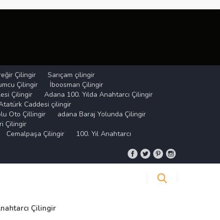
eğir Çilingir
Sarıçam çilingir
mcu Çilingir
İboosman Çilingir
si Çilingir
Adana 100. Yılda Anahtarcı Çilingir
tatürk Caddesi çilingir
u Oto Çillingir
adana Baraj Yolunda Çilingir
 Çilingir
Cemalpaşa Çilingir
100. Yıl Anahtarcı
ahtarcı Çilingir