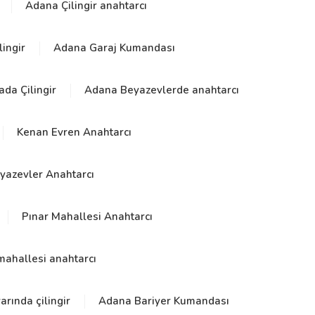
Adana Çilingir anahtarcı
ingir
Adana Garaj Kumandası
da Çilingir
Adana Beyazevlerde anahtarcı
Kenan Evren Anahtarcı
yazevler Anahtarcı
Pınar Mahallesi Anahtarcı
mahallesi anahtarcı
rında çilingir
Adana Bariyer Kumandası