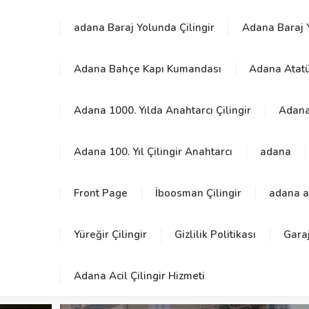
adana Baraj Yolunda Çilingir
Adana Baraj Y
Adana Bahçe Kapı Kumandası
Adana Atatü
Adana 1000. Yılda Anahtarcı Çilingir
Adana 
Adana 100. Yıl Çilingir Anahtarcı
adana
Front Page
İboosman Çilingir
adana a
Yüreğir Çilingir
Gizlilik Politikası
Gara
Adana Acil Çilingir Hizmeti