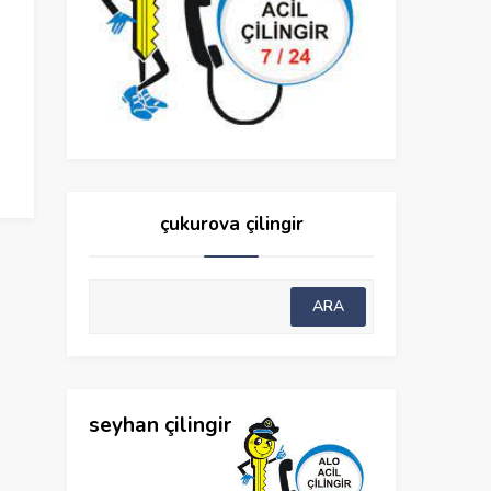
çukurova çilingir
seyhan çilingir