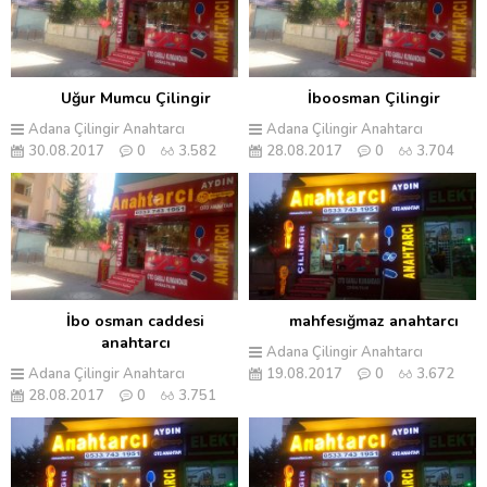
Uğur Mumcu Çilingir
İboosman Çilingir
Adana Çilingir Anahtarcı
Adana Çilingir Anahtarcı
30.08.2017
0
3.582
28.08.2017
0
3.704
İbo osman caddesi
mahfesığmaz anahtarcı
anahtarcı
Adana Çilingir Anahtarcı
Adana Çilingir Anahtarcı
19.08.2017
0
3.672
28.08.2017
0
3.751