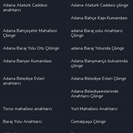
Adana Atatürk Caddesi
Adana Atatürk Caddesi çilingir
anahtarcı
Adana Bahçe Kapı Kumandası
Adana Bahçeşehir Mahallesi
adana Baraj yolu Anahtarcı
Çilingir
Çilingir
Adana Baraj Yolu Oto Çillingir
adana Baraj Yolunda Çilingir
Adana Bariyer Kumandası
Adana Barışmanço bulvarında
çilingir
Adana Belediye Evleri
Adana Belediye Evleri Çilingir
anahtarcı
Adana Belediyeevlerinde
Anahtarcı Çilingir
Toros mahallesi anahtarcı
Yurt Mahallesi Anahtarcı
Baraj Yolu Anahtarcı
Cemalpaşa Çilingir