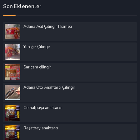
Son Eklenenler
Adana Acil Çilingir Hizmeti
Yüreğir Çilingir
Sarıçam çilingir
Adana Oto Anahtarcı Çilingir
Cemalpaşa anahtarcı
Reşatbey anahtarcı