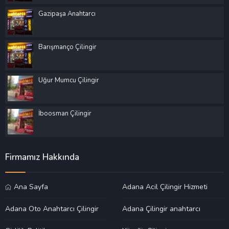
Gazipaşa Anahtarcı
Barışmanço Çilingir
Uğur Mumcu Çilingir
İboosman Çilingir
Firmamız Hakkında
Ana Sayfa
Adana Acil Çilingir Hizmeti
Adana Oto Anahtarcı Çilingir
Adana Çilingir anahtarcı