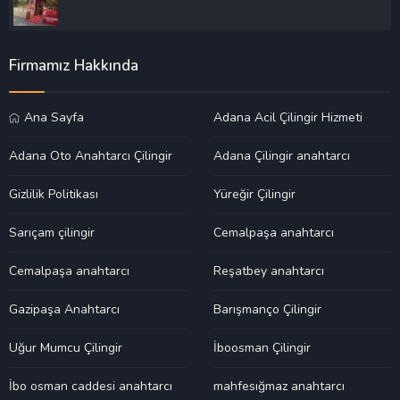
Firmamız Hakkında
Ana Sayfa
Adana Acil Çilingir Hizmeti
Adana Oto Anahtarcı Çilingir
Adana Çilingir anahtarcı
Gizlilik Politikası
Yüreğir Çilingir
Sarıçam çilingir
Cemalpaşa anahtarcı
Cemalpaşa anahtarcı
Reşatbey anahtarcı
Gazipaşa Anahtarcı
Barışmanço Çilingir
Uğur Mumcu Çilingir
İboosman Çilingir
İbo osman caddesi anahtarcı
mahfesığmaz anahtarcı