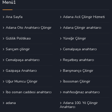
Menü1
Ana Sayfa
Adana Acil Çilingir Hizmeti
Adana Oto Anahtarcı Çilingir
Adana Çilingir anahtarcı
Gizlilik Politikası
Yüreğir Çilingir
Sarıçam çilingir
Cemalpaşa anahtarcı
Cemalpaşa anahtarcı
Reşatbey anahtarcı
Gazipaşa Anahtarcı
Barışmanço Çilingir
Uğur Mumcu Çilingir
İboosman Çilingir
İbo osman caddesi anahtarcı
mahfesığmaz anahtarcı
adana
Adana 100. Yıl Çilingir
Anahtarcı