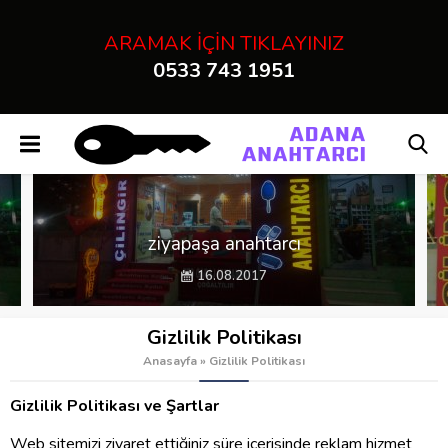
" />
ARAMAK İÇİN TIKLAYINIZ
0533 743 1951
Adana Çilingir Anahtarcı
Sarıçam çilingir
10.04.2023
Gizlilik Politikası
Anasayfa
»
Gizlilik Politikası
Gizlilik Politikası ve Şartlar
Web sitemizi ziyaret ettiğiniz süre içerisinde reklam hizmet