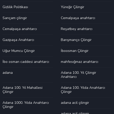
Gizlilik Politikası
Yüreğir Çilingir
Sarıçam çilingir
Cemalpaşa anahtarcı
Cemalpaşa anahtarcı
Reşatbey anahtarcı
Gazipaşa Anahtarcı
Barışmanço Çilingir
Uğur Mumcu Çilingir
İboosman Çilingir
İbo osman caddesi anahtarcı
mahfesığmaz anahtarcı
adana
Adana 100. Yıl Çilingir
Anahtarcı
Adana 100. Yıl Mahallesi
Adana 100. Yılda Anahtarcı
Çilingir
Çilingir
Adana 1000. Yılda Anahtarcı
adana acil çilingir
Çilingir
adana acil çilingir