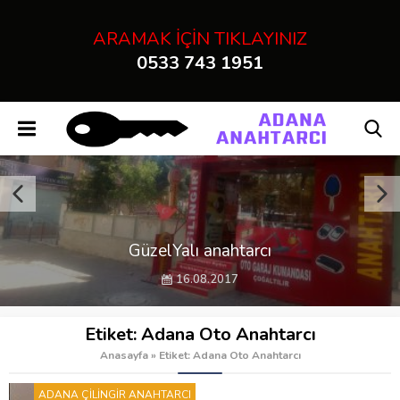
" />
ARAMAK İÇİN TIKLAYINIZ
0533 743 1951
Adana Çilingir Anahtarcı
GüzelYalı anahtarcı
16.08.2017
Etiket:
Adana Oto Anahtarcı
Anasayfa
»
Etiket: Adana Oto Anahtarcı
ADANA ÇILINGIR ANAHTARCI