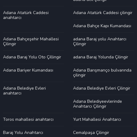
Adana Atatürk Caddesi
Adana Atatürk Caddesi çilingir
anahtarcı
Adana Bahçe Kapı Kumandası
Adana Bahçeşehir Mahallesi
adana Baraj yolu Anahtarcı
Çilingir
Çilingir
Adana Baraj Yolu Oto Çillingir
adana Baraj Yolunda Çilingir
Adana Bariyer Kumandası
Adana Barışmanço bulvarında
çilingir
Adana Belediye Evleri
Adana Belediye Evleri Çilingir
anahtarcı
Adana Belediyeevlerinde
Anahtarcı Çilingir
Toros mahallesi anahtarcı
Yurt Mahallesi Anahtarcı
Baraj Yolu Anahtarcı
Cemalpaşa Çilingir