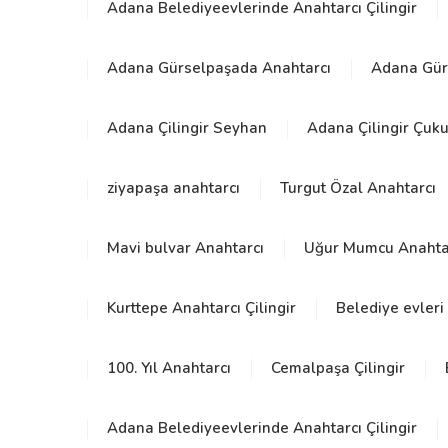
Adana Belediyeevlerinde Anahtarcı Çilingir
Adana Gürselpaşada Anahtarcı
Adana Gürs
Adana Çilingir Seyhan
Adana Çilingir Çuk
ziyapaşa anahtarcı
Turgut Özal Anahtarcı
Mavi bulvar Anahtarcı
Uğur Mumcu Anahta
Kurttepe Anahtarcı Çilingir
Belediye evleri
100. Yıl Anahtarcı
Cemalpaşa Çilingir
Adana Belediyeevlerinde Anahtarcı Çilingir