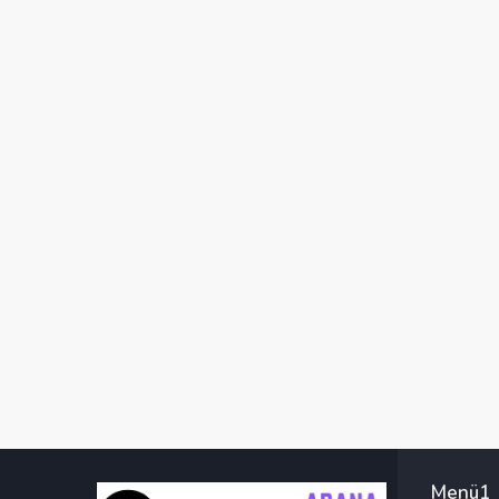
Menü1