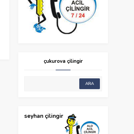
çukurova çilingir
seyhan çilingir