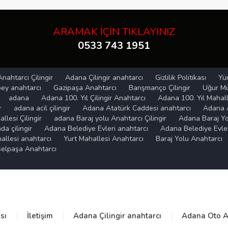
ARAMAK İÇİN TIKLAYINIZ
0533 743 1951
ahtarcı Çilingir
Adana Çilingir anahtarcı
Gizlilik Politikası
Yür
ey anahtarcı
Gazipaşa Anahtarcı
Barışmanço Çilingir
Uğur Mu
adana
Adana 100. Yıl Çilingir Anahtarcı
Adana 100. Yıl Mahalle
r
adana acil çilingir
Adana Atatürk Caddesi anahtarcı
Adana A
lesi Çilingir
adana Baraj yolu Anahtarcı Çilingir
Adana Baraj Yol
a çilingir
Adana Belediye Evleri anahtarcı
Adana Belediye Evleri
allesi anahtarcı
Yurt Mahallesi Anahtarcı
Baraj Yolu Anahtarcı
elpaşa Anahtarcı
ası
İletişim
Adana Çilingir anahtarcı
Adana Oto An