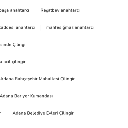
aşa anahtarcı
Reşatbey anahtarcı
caddesi anahtarcı
mahfesığmaz anahtarcı
sinde Çilingir
 acil çilingir
Adana Bahçeşehir Mahallesi Çilingir
Adana Bariyer Kumandası
r
Adana Belediye Evleri Çilingir