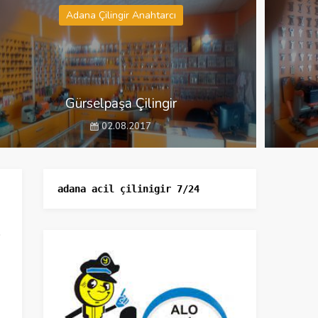
Adana Çilingir Anahtarcı
Gürselpaşa Çilingir
02.08.2017
adana acil çilinigir 7/24