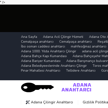
" />
Ana Sayfa
Adana Acil Çilingir Hizmeti
Adana Oto An
Cemalpaşa anahtarcı
Cemalpaşa anahtarcı
Reşatb
İbo osman caddesi anahtarcı
mahfesığmaz anahtarcı
Adana 1000. Yılda Anahtarcı Çilingir
adana acil çilingi
Adana Bahçe Kapı Kumandası
Adana Bahçeşehir Mahal
Adana Bariyer Kumandası
Adana Barışmanço bulvarınd
Adana Belediyeevlerinde Anahtarcı Çilingir
Toros mah
Pınar Mahallesi Anahtarcı
Tellidere Anahtarcı
Gürs
Adana Çilingir Anahtarcı
Gizlilik Politik