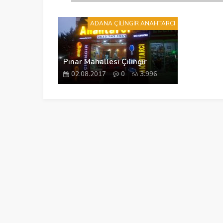
ADANA ÇILINGIR ANAHTARCI
Pınar Mahallesi Çilingir
02.08.2017
0
3.996