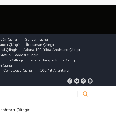
eğir Çilingir
Sarıçam çilingir
mcu Çilingir
İboosman Çilingir
si Çilingir
Adana 100. Yılda Anahtarcı Çilingir
tatürk Caddesi çilingir
u Oto Çillingir
adana Baraj Yolunda Çilingir
 Çilingir
Cemalpaşa Çilingir
100. Yıl Anahtarcı
ahtarcı Çilingir