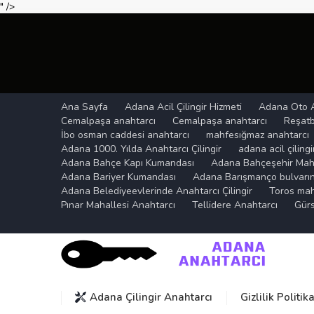
" />
Ana Sayfa
Adana Acil Çilingir Hizmeti
Adana Oto An
Cemalpaşa anahtarcı
Cemalpaşa anahtarcı
Reşatb
İbo osman caddesi anahtarcı
mahfesığmaz anahtarcı
Adana 1000. Yılda Anahtarcı Çilingir
adana acil çilingi
Adana Bahçe Kapı Kumandası
Adana Bahçeşehir Mahal
Adana Bariyer Kumandası
Adana Barışmanço bulvarınd
Adana Belediyeevlerinde Anahtarcı Çilingir
Toros mah
Pınar Mahallesi Anahtarcı
Tellidere Anahtarcı
Gürs
Adana Çilingir Anahtarcı
Gizlilik Politik