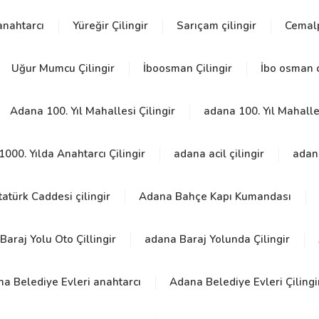
anahtarcı
Yüreğir Çilingir
Sarıçam çilingir
Cemalp
Uğur Mumcu Çilingir
İboosman Çilingir
İbo osman 
Adana 100. Yıl Mahallesi Çilingir
adana 100. Yıl Mahalle
000. Yılda Anahtarcı Çilingir
adana acil çilingir
adana
atürk Caddesi çilingir
Adana Bahçe Kapı Kumandası
araj Yolu Oto Çillingir
adana Baraj Yolunda Çilingir
a Belediye Evleri anahtarcı
Adana Belediye Evleri Çilingi