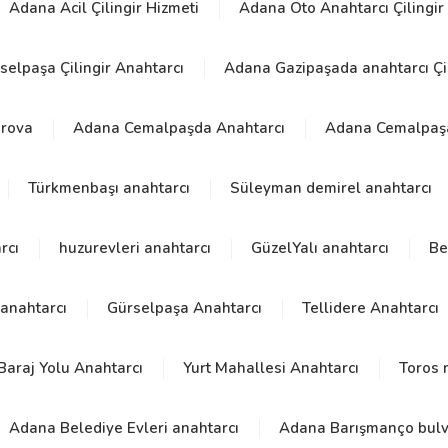
Adana Acil Çilingir Hizmeti
Adana Oto Anahtarcı Çilingir
elpaşa Çilingir Anahtarcı
Adana Gazipaşada anahtarcı Çil
urova
Adana Cemalpaşda Anahtarcı
Adana Cemalpaşa
Türkmenbaşı anahtarcı
Süleyman demirel anahtarcı
rcı
huzurevleri anahtarcı
GüzelYalı anahtarcı
Be
 anahtarcı
Gürselpaşa Anahtarcı
Tellidere Anahtarcı
Baraj Yolu Anahtarcı
Yurt Mahallesi Anahtarcı
Toros 
Adana Belediye Evleri anahtarcı
Adana Barışmanço bulva