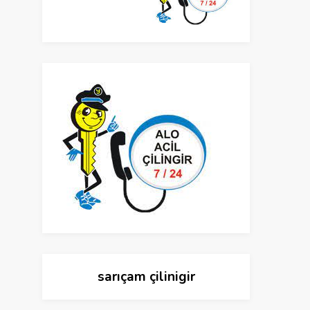
sarıçam çilinigir