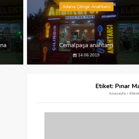
Adana Çilingir Anahtarcı
ana
Cemalpaşa anahtarcı
14.06.2019
Etiket:
Pınar Ma
Anasayfa
»
Etike