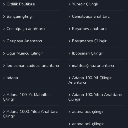
Gizlilik Politikası
Yüreğir Çilingir
Sarıçam çilingir
Cemalpaşa anahtarcı
Cemalpaşa anahtarcı
Reşatbey anahtarcı
Gazipaşa Anahtarcı
Barışmanço Çilingir
Uğur Mumcu Çilingir
İboosman Çilingir
İbo osman caddesi anahtarcı
mahfesığmaz anahtarcı
adana
Adana 100. Yıl Çilingir
Anahtarcı
Adana 100. Yıl Mahallesi
Adana 100. Yılda Anahtarcı
Çilingir
Çilingir
Adana 1000. Yılda Anahtarcı
adana acil çilingir
Çilingir
adana acil çilingir