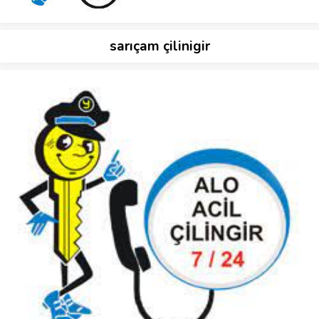
sarıçam çilinigir