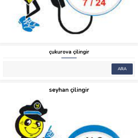
çukurova çilingir
seyhan çilingir