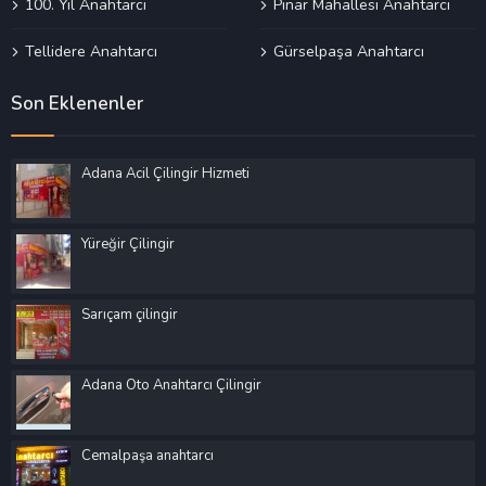
100. Yıl Anahtarcı
Pınar Mahallesi Anahtarcı
Tellidere Anahtarcı
Gürselpaşa Anahtarcı
Son Eklenenler
Adana Acil Çilingir Hizmeti
Yüreğir Çilingir
Sarıçam çilingir
Adana Oto Anahtarcı Çilingir
Cemalpaşa anahtarcı