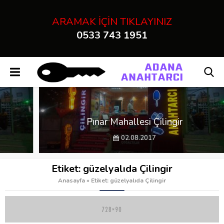
" />
ARAMAK İÇİN TIKLAYINIZ
0533 743 1951
Adana Çilingir Anahtarcı
Pınar Mahallesi Çilingir
02.08.2017
Etiket:
güzelyalıda Çilingir
Anasayfa
»
Etiket: güzelyalıda Çilingir