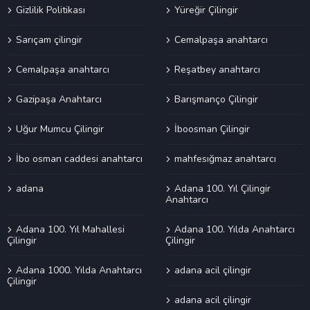
Gizlilik Politikası
Yüreğir Çilingir
Sarıçam çilingir
Cemalpaşa anahtarcı
Cemalpaşa anahtarcı
Reşatbey anahtarcı
Gazipaşa Anahtarcı
Barışmanço Çilingir
Uğur Mumcu Çilingir
İboosman Çilingir
İbo osman caddesi anahtarcı
mahfesığmaz anahtarcı
adana
Adana 100. Yıl Çilingir
Anahtarcı
Adana 100. Yıl Mahallesi
Adana 100. Yılda Anahtarcı
Çilingir
Çilingir
Adana 1000. Yılda Anahtarcı
adana acil çilingir
Çilingir
adana acil çilingir