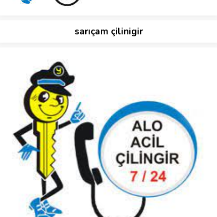
sarıçam çilinigir